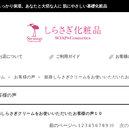
っかり保湿。あなたと大切な人に 肌にやさしい基礎化粧品
お店について
ご利用ガイド
お客様
姫路しらさぎクリームをお使いいただいたお
ーム
お客様の声
客様の声
路しらさぎクリームをお使いいただいたお客様の声１０
前のページへ
1
2
3
4
5
6
7
8
9
10 次