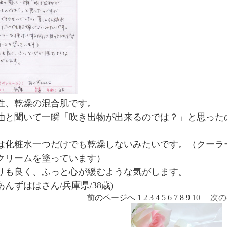
性、乾燥の混合肌です。
油と聞いて一瞬「吹き出物が出来るのでは？」と思った
。
は化粧水一つだけでも乾燥しないみたいです。（クーラ
クリームを塗っています）
りも良く、ふっと心が緩むような気がします。
あんずははさん/兵庫県/38歳)
前のページへ
1
2
3
4
5
6
7
8
9
10 次