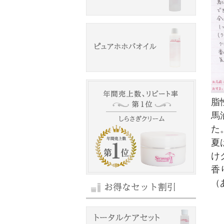
脂
馬
た
夏
け
香
（