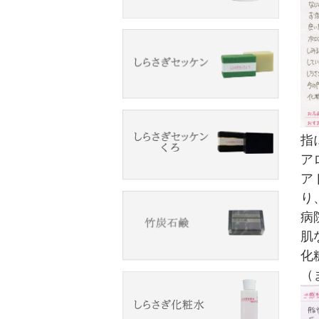
指
ア
ア
り
病
肌
化
（