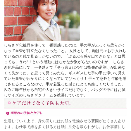
しらさぎ化粧品を使って一番実感したのは、手の甲がふっくら柔らかく
なって血管が目立たなくなったこと。 女性として、顔は元々お手入れし
ているのと鏡で見るしかないので、「ぷるぷる感が出てきたな」とは思
っても、うわ?！という感動にはなかなか繋がらないのですが、 しらさ
ぎ化粧品にして、一冬越えて「そう言えば今年は指先の逆剥けが出来な
くて良かった」と思って見てみたら、ギスギスした手の甲に浮いて見え
ていた血管がわかりにくくなっていてびっくり！ 手って意外と年齢を感
じさせるところなので、手が若返った感じにとても嬉しくなりました。
因みに昨年秋から自宅の大きいサイズだけでなく、バッグの中にはお試
しサイズの
しらさぎクリーム
を携帯しています。
生活していく上で、身の回りにはお肌を乾燥させる要因がたくさんあり
ます。お仕事で紙を多く触る方は紙に油分を取られがち。お仕事前にし