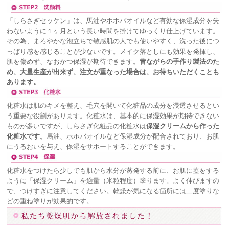
「しらさぎセッケン」は、馬油やホホバオイルなど有効な保湿成分を失
わないように１ヶ月という長い時間を掛けてゆっくり仕上げています。
その為、まろやかな泡立ちで敏感肌の人でも使いやすく、洗った後につ
っぱり感を感じることが少ないです。メイク落としにも効果を発揮し、
肌を傷めず、なおかつ保湿が期待できます。
昔ながらの手作り製法のた
め、大量生産が出来ず、注文が重なった場合は、お待ちいただくことも
あります。
化粧水は肌のキメを整え、毛穴を開いて化粧品の成分を浸透させるとい
う重要な役割があります。化粧水は、基本的に保湿効果が期待できない
ものが多いですが、しらさぎ化粧品の化粧水は
保湿クリームから作った
化粧水です。
馬油、ホホバオイルなど保湿成分が配合されており、お肌
にうるおいを与え、保湿をサポートすることができます。
化粧水をつけたら少しでも肌から水分が蒸発する前に、お肌に蓋をする
ように「保湿クリーム」を適量（米粒程度）塗ります。よく伸びますの
で、つけすぎに注意してください。乾燥が気になる箇所には二度塗りな
どの重ね塗りが効果的です。