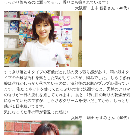
しっかり落ちるのに潤ってるし、香りにも癒されています！
大阪府 山中 智香さん（40代）
すっきり落とすタイプの石鹸だとお肌の突っ張り感があり、潤い残すタ
イプの石鹸は汚れを落とした気がしないのが、悩みでした。
しらさぎ石
鹸
は汚れがしっかり落ちているのに、洗顔後のお肌がプルプル潤ってい
ます。 泡だてネットを使ってたっぷりの泡で洗顔すると、天然のアロマ
の香りが一日の疲れを癒してくれます。 あと、特に目の周りの乾燥が気
になっていたのですが、
しらさぎクリーム
を使いだしてから、しっとり
感が１日中続いてます。
気になってた手の甲が若返った感じ♪
兵庫県 駒田 かすみさん（40代）