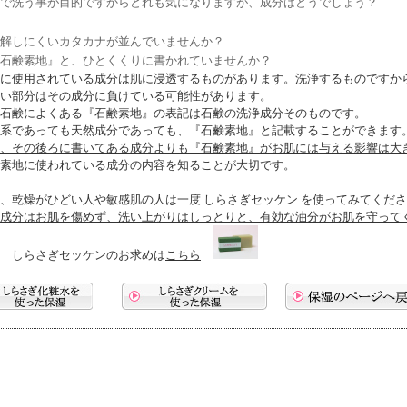
で洗う事が目的ですからどれも気になりますが、成分はどうでしょう？
解しにくいカタカナが並んでいませんか？
石鹸素地』と、ひとくくりに書かれていませんか？
に使用されている成分は肌に浸透するものがあります。洗浄するものですか
い部分はその成分に負けている可能性があります。
石鹸によくある『石鹸素地』の表記は石鹸の洗浄成分そのものです。
系であっても天然成分であっても、『石鹸素地』と記載することができます
、その後ろに書いてある成分よりも『石鹸素地』がお肌には与える影響は大
素地に使われている成分の内容を知ることが大切です。
に、乾燥がひどい人や敏感肌の人は一度
しらさぎセッケン
を使ってみてくださ
成分はお肌を傷めず、洗い上がりはしっとりと、有効な油分がお肌を守って
 しらさぎセッケンのお求めは
こちら