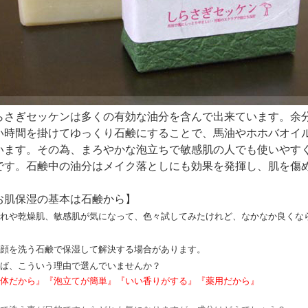
らさぎセッケンは多くの有効な油分を含んで出来ています。余
い時間を掛けてゆっくり石鹸にすることで、馬油やホホバオイ
います。その為、まろやかな泡立ちで敏感肌の人でも使いやす
です。石鹸中の油分はメイク落としにも効果を発揮し、肌を傷
。
お肌保湿の基本は石鹸から】
れや乾燥肌、敏感肌が気になって、色々試してみたけれど、なかなか良くな
顔を洗う石鹸で保湿して解決する場合があります。
ば、こういう理由で選んでいませんか？
体だから』『泡立てが簡単』『いい香りがする』『薬用だから』