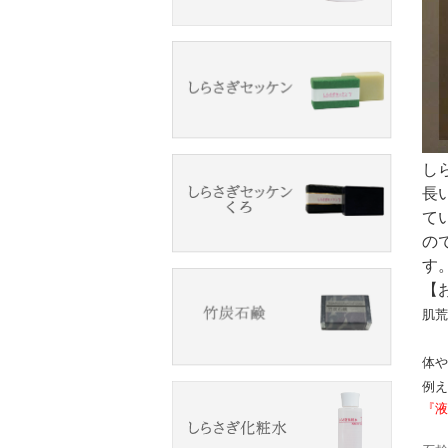
し
長
て
の
す
【
肌荒
体や
例え
『液