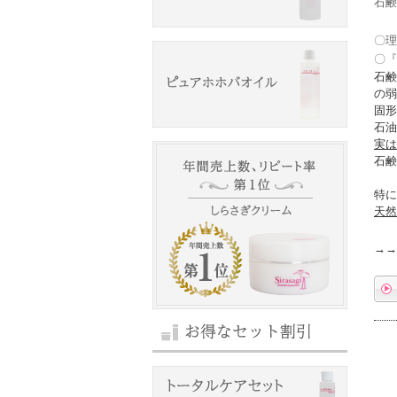
石鹸
〇理
〇『
石鹸
の弱
固形
石油
実は
石鹸
特
天然
→→