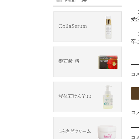
こ
受
ご
卒
コ
コ
コ