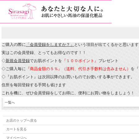
ご購入の際に
「会員登録をしますか？」
という項目が出てくるかと思います
実はこの会員登録、とってもお得なのです！！
◇
新規会員登録
で
お肌ポイントを
『１００ポイント』
プレゼント
◇ご購入毎に
『商品
金額の５％』（送料、代引き手数料は含みません）
を『
◇『お肌ポイント』は次回以降のお買いもの
でお使いする事ができます。
住所を毎回登録する手間も省けます
これを機に、ぜひ会員登録をしてお得に、便利にお買い物をしましょう！
一覧へ
お店のトップへ戻る
カートを見る
マイページへ