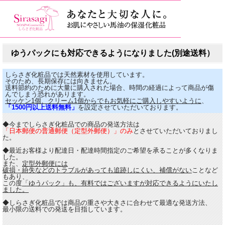
ゆうパックにも対応できるようになりました(別途送料）
しらさぎ化粧品では天然素材を使用しています。
そのため、長期保存には向きません。
送料節約のために大量に購入された場合、時間の経過によって商品が傷
んでしまう恐れがあります。
セッケン1個、クリーム1個からでもお気軽にご購入しやすいように
、
「1500円以上送料無料」
を設定させていただいております。
◆今までしらさぎ化粧品での商品の発送方法は
「日本郵便の普通郵便（定型外郵便）」のみ
とさせていただいておりまし
た。
◆最近お客様より配達日・配達時間指定のご希望を承ることが多くなりま
した。
また、
定型外郵便には
破損・紛失などのトラブルがあっても追跡しにくい、補償がない
ことなど
もあり、
この度
「ゆうパック」も、有料ではございますが対応できるようにいたし
ました。
◆しらさぎ化粧品では商品の重さや大きさに合わせて最適な発送方法、
最小限の送料での発送を目指しています。