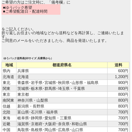
ご希望の方はご注文時に、「備考欄」に
■ゆうパック希望
■ご希望配達日・配達時間
をご記入ください。
折り返しお住まいの地域などから送料などを再計算し、ご連絡いたしま
す。
ご同意のメールをいただきましたら、商品を発送いたします。
ゆうパック送料表(60サイズ 兵庫県から）
地域
都道府県名
送料
県内
兵庫県
600円
北海道
北海道
1,200円
東北
青森県･岩手県･宮城県･秋田県･山形県・福島県
900円
関東
茨城県･栃木県･群馬県･埼玉県・千葉県
800円
東京
東京都
800円
南関東
神奈川県・山梨県
800円
信越
新潟県・長野県
800円
北陸
富山県･石川県・福井県
700円
東海
岐阜県･静岡県･愛知県・三重県
700円
近畿
滋賀県･京都府･大阪府･奈良県･和歌山県
700円
中国
鳥取県･島根県･岡山県･広島県･山口県
700円